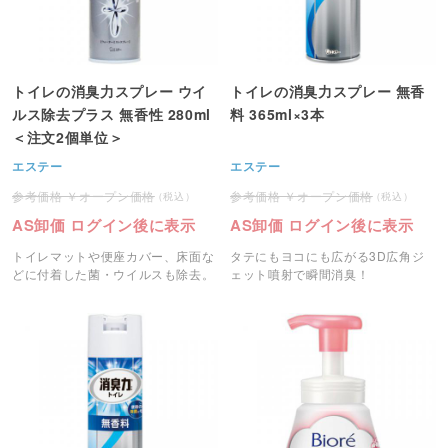
トイレの消臭力スプレー ウイ
トイレの消臭力スプレー 無香
ルス除去プラス 無香性 280ml
料 365ml×3本
＜注文2個単位＞
エステー
エステー
オープン価格
オープン価格
AS卸価 ログイン後に表示
AS卸価 ログイン後に表示
トイレマットや便座カバー、床面な
タテにもヨコにも広がる3D広角ジ
どに付着した菌・ウイルスも除去。
ェット噴射で瞬間消臭！