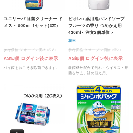
ユニリーバ 除菌クリーナー ド
ビオレu 薬用泡ハンドソープ
メスト 500ml 1セット(3本)
フルーツの香り つめかえ用
430ml＜注文2個単位＞
花王
オープン価格
オープン価格
AS卸価 ログイン後に表示
AS卸価 ログイン後に表示
バイ菌をねこそぎ除菌できます。
殺菌成分配合で汚れ・ウイルス・細
菌を除去。詰め替え用。