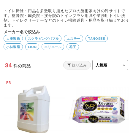
トイレ掃除・用品を多数取り揃えたプロの施術家向けの卸サイトで
す。整骨院・鍼灸院・接骨院のトイレブラシ用具や業務用トイレ洗
剤、トイレクリーナーなどのトイレ掃除道具・用品を取り揃えており
ます。
メーカー名で絞込み
大王製紙
スクラビングバブル
エステー
TANOSEE
小林製薬
LION
エリエール
花王
34
絞り込み
件の商品