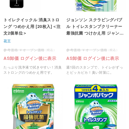
トイレクイックル 消臭ストロ
ジョンソン スクラビングバブ
ング つめかえ用 [20枚入]＜注
ル トイレスタンプクリーナー
文2個単位＞
最強抗菌 つけかえ用 ジャンボ
パック 1パック(4本)
花王
オープン価格
オープン価格
AS卸価 ログイン後に表示
AS卸価 ログイン後に表示
たっぷり洗浄液で拭きやすい！消臭
週1回のスタンプで、トイレがずっ
ストロングのつめかえ用です。
とピッカピカ！臭い対策に。