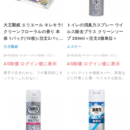
大王製紙 エリエール キレキラ!
トイレの消臭力スプレー ウイ
クリーンフローラルの香り 本
ルス除去プラス クリーンソー
体 1パック(10枚)<注文2パック
プ 280ml＜注文2個単位＞
単位>
大王製紙
エステー
オープン価格
オープン価格
AS卸価 ログイン後に表示
AS卸価 ログイン後に表示
厚手で丈夫だから、フチ裏20回こす
トイレマットや便座カバー、床面な
ってもへこたれない。
どに付着した菌・ウイルスも除去。