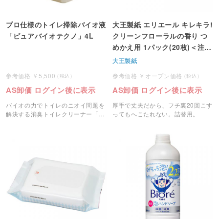
プロ仕様のトイレ掃除バイオ液
大王製紙 エリエール キレキラ!
「ピュアバイオテクノ」4L
クリーンフローラルの香り つ
めかえ用 1パック(20枚)＜注文
2パック単位＞
大王製紙
5,500
オープン価格
AS卸価 ログイン後に表示
AS卸価 ログイン後に表示
バイオの力でトイレのニオイ問題を
厚手で丈夫だから、フチ裏20回こす
解決する消臭トイレクリーナー「ピ
ってもへこたれない。詰替用。
ュアバイオテクノ」です。