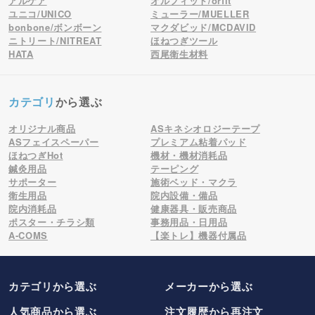
アルケア
オルフィット/orfit
ユニコ/UNICO
ミューラー/MUELLER
bonbone/ボンボーン
マクダビッド/MCDAVID
ニトリート/NITREAT
ほねつぎツール
HATA
西尾衛生材料
カテゴリ
から選ぶ
オリジナル商品
ASキネシオロジーテープ
ASフェイスペーパー
プレミアム粘着パッド
ほねつぎHot
機材・機材消耗品
鍼灸用品
テーピング
サポーター
施術ベッド・マクラ
衛生用品
院内設備・備品
院内消耗品
健康器具・販売商品
ポスター・チラシ類
事務用品・日用品
A-COMS
【楽トレ】機器付属品
カテゴリから選ぶ
メーカー
から選ぶ
人気商品から選ぶ
注文履歴から再注文