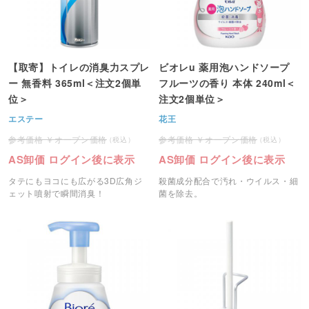
【取寄】トイレの消臭力スプレ
ビオレu 薬用泡ハンドソープ
ー 無香料 365ml＜注文2個単
フルーツの香り 本体 240ml＜
位＞
注文2個単位＞
エステー
花王
オープン価格
オープン価格
AS卸価 ログイン後に表示
AS卸価 ログイン後に表示
タテにもヨコにも広がる3D広角ジ
殺菌成分配合で汚れ・ウイルス・細
ェット噴射で瞬間消臭！
菌を除去。