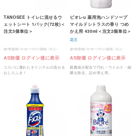
TANOSEE トイレに流せるウ
ビオレu 薬用泡ハンドソープ
ェットシート 1パック(72枚)＜
マイルドシトラスの香り つめ
注文3個単位＞
かえ用 430ml＜注文2個単位＞
花王
オープン価格
オープン価格
AS卸価 ログイン後に表示
AS卸価 ログイン後に表示
コスパに優れたオリジナルの流せる
殺菌成分配合で汚れ・ウイルス・細
おしりふき！
菌を除去。詰め替え用。