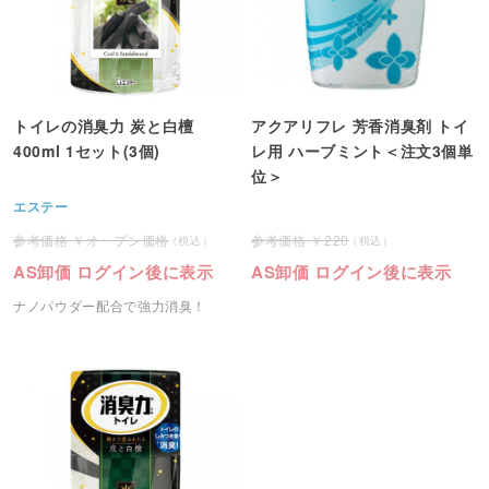
トイレの消臭力 炭と白檀
アクアリフレ 芳香消臭剤 トイ
400ml 1セット(3個)
レ用 ハーブミント＜注文3個単
位＞
エステー
オープン価格
220
AS卸価 ログイン後に表示
AS卸価 ログイン後に表示
ナノパウダー配合で強力消臭！