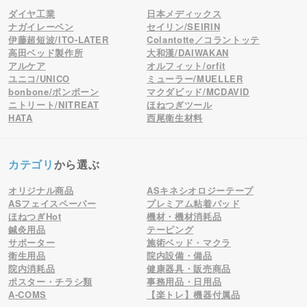
ダイヤ工業
日本メディックス
ナガイレーベン
セイリン/SEIRIN
伊藤超短波/ITO-LATER
Colantotte／コラントッテ
高田ベッド製作所
大和漢/DAIWAKAN
アルケア
オルフィット/orfit
ユニコ/UNICO
ミューラー/MUELLER
bonbone/ボンボーン
マクダビッド/MCDAVID
ニトリート/NITREAT
ほねつぎツール
HATA
西尾衛生材料
カテゴリ
から選ぶ
オリジナル商品
ASキネシオロジーテープ
ASフェイスペーパー
プレミアム粘着パッド
ほねつぎHot
機材・機材消耗品
鍼灸用品
テーピング
サポーター
施術ベッド・マクラ
衛生用品
院内設備・備品
院内消耗品
健康器具・販売商品
ポスター・チラシ類
事務用品・日用品
A-COMS
【楽トレ】機器付属品