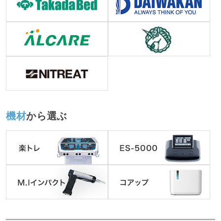
機材
から選ぶ