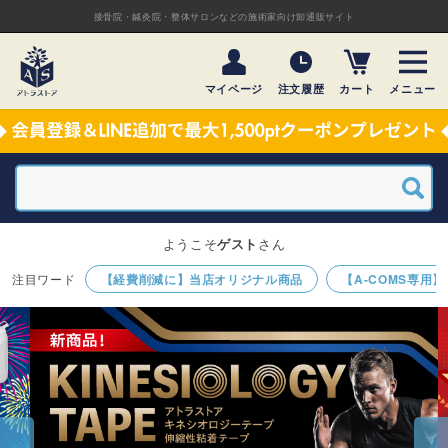
接骨院・鍼灸院・整体サロンなどの施術家向け卸通販サイト
マイページ
注文履歴
カート
メニュー
ようこそ
ゲスト
さん
【経費削減に】当店オリジナル商品
【A-COMS専用