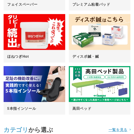
フェイスペーパー
プレミアム粘着パッド
ほねつぎHot
ディスポ鍼・鍼
5本指インソール
高田ベッド
カテゴリ
から選ぶ
一覧を見る