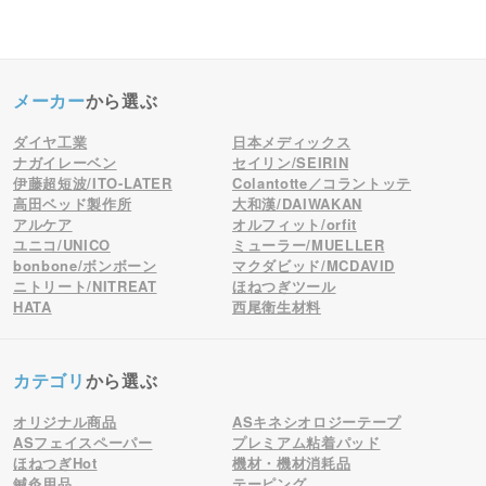
メーカー
から選ぶ
ダイヤ工業
日本メディックス
ナガイレーベン
セイリン/SEIRIN
伊藤超短波/ITO-LATER
Colantotte／コラントッテ
高田ベッド製作所
大和漢/DAIWAKAN
アルケア
オルフィット/orfit
ユニコ/UNICO
ミューラー/MUELLER
bonbone/ボンボーン
マクダビッド/MCDAVID
ニトリート/NITREAT
ほねつぎツール
HATA
西尾衛生材料
カテゴリ
から選ぶ
オリジナル商品
ASキネシオロジーテープ
ASフェイスペーパー
プレミアム粘着パッド
ほねつぎHot
機材・機材消耗品
鍼灸用品
テーピング