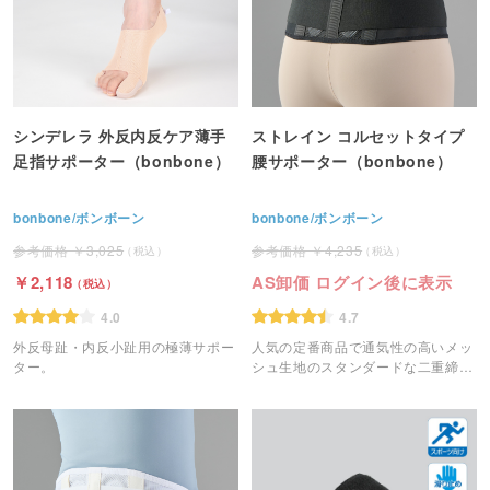
シンデレラ 外反内反ケア薄手
ストレイン コルセットタイプ
足指サポーター（bonbone）
腰サポーター（bonbone）
bonbone/ボンボーン
bonbone/ボンボーン
3,025
4,235
2,118
AS卸価 ログイン後に表示
4.0
4.7
外反母趾・内反小趾用の極薄サポー
人気の定番商品で通気性の高いメッ
ター。
シュ生地のスタンダードな二重締め
コルセット。