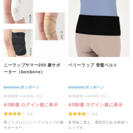
ニーラップサマー200 膝サポ
ベリーラップ 骨盤ベルト
ーター（bonbone）
bonbone/ボンボーン
bonbone/ボンボーン
4,356
4,598
AS卸価 ログイン後に表示
AS卸価 ログイン後に表示
4.0
4.0
薄くてズレにくいソフトタイプの膝
多用途に使え、通気性のある伸縮ベ
サポーター。
ルトです。