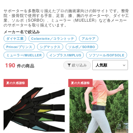
サポーターを多数取り揃えたプロの施術家向けの卸サイトです。整骨
院・接骨院で使用する手首、足首、膝、腕のサポーターや、ダイヤ工
業、ソルボ（SORBO）、ミューラー（MUELLER）など各メーカー
のサポーターを取り揃えています。
メーカー名で絞込み
ダイヤ工業
Colantotte／コラントッテ
アルケア
Prince/プリンス
シグマックス
ソルボ／SORBO
ミューラー/MUELLER
インプラス/IMPLUS
ソフソール/SOFSOLE
190
bonbone/ボンボーン
DARWING/ダーウィン
絞り込み
件の商品
マクダビッド/MCDAVID
D＆M
ミズノ
アイケア
夏の大感謝祭
夏の大感謝祭