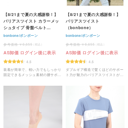
【8/21まで夏の大感謝祭！】
【8/21まで夏の大感謝祭！】
バリアスツイスト カラーメッ
バリアスツイスト
シュタイプ 骨盤ベルト
（bonbone）
（bonbone）
bonbone/ボンボーン
bonbone/ボンボーン
6,655
6,655
AS卸価 ログイン後に表示
AS卸価 ログイン後に表示
4.5
4.5
装着が簡単で、軽い力でもしっかり
ダブルギア構造で驚くほどのサポー
固定できるメッシュ素材の腰サポー
ト力が魅力のバリアスツイストが、
ターです。
更に軽量・薄型に生まれ変わりまし
た。