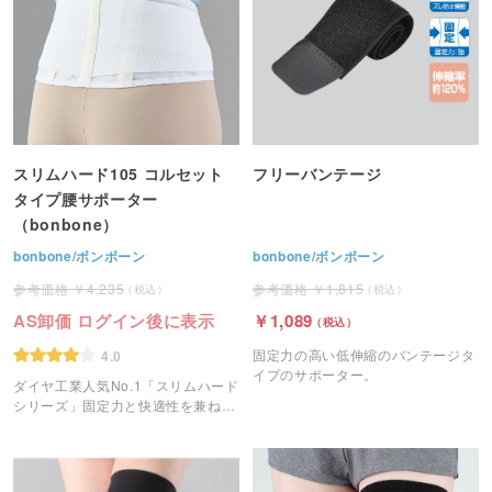
スリムハード105 コルセット
フリーバンテージ
タイプ腰サポーター
（bonbone）
bonbone/ボンボーン
bonbone/ボンボーン
4,235
1,815
AS卸価 ログイン後に表示
1,089
固定力の高い低伸縮のバンテージタ
4.0
イプのサポーター。
ダイヤ工業人気No.1「スリムハード
シリーズ」固定力と快適性を兼ね備
えたスタンダードタイプ