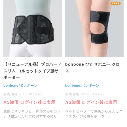
【リニューアル品】プロハード
bonbone ぴたサポニー クロ
スリム コルセットタイプ腰サ
ス
ポーター
bonbone/ボンボーン
bonbone/ボンボーン
7,502
5,203
AS卸価 ログイン後に表示
AS卸価 ログイン後に表示
腹部はスッキリと、背部のみをガッ
ベルトとパッドで膝裏から支えるク
チリ固定したい方におすすめのサポ
ロスタイプの膝サポーター。
ーターです。