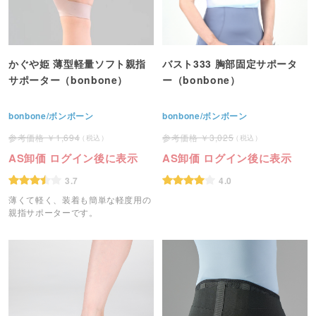
かぐや姫 薄型軽量ソフト親指
バスト333 胸部固定サポータ
サポーター（bonbone）
ー（bonbone）
bonbone/ボンボーン
bonbone/ボンボーン
1,694
3,025
AS卸価 ログイン後に表示
AS卸価 ログイン後に表示
3.7
4.0
薄くて軽く、装着も簡単な軽度用の
親指サポーターです。