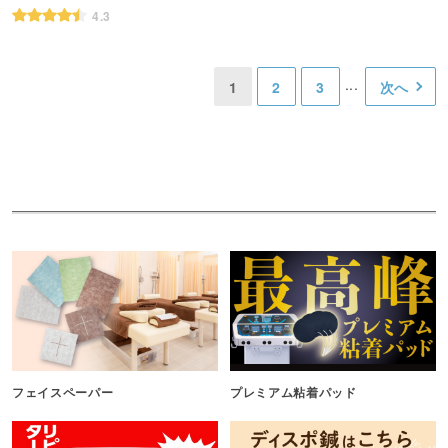
4.3
1
2
3
次へ
フェイスペーパー
プレミアム粘着パッド