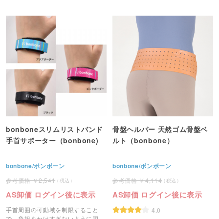
bonboneスリムリストバンド
骨盤ヘルパー 天然ゴム骨盤ベ
手首サポーター（bonbone)
ルト（bonbone）
bonbone/ボンボーン
bonbone/ボンボーン
2,541
4,114
AS卸価 ログイン後に表示
AS卸価 ログイン後に表示
手首周囲の可動域を制限すること
4.0
で、負担をかけすぎないように固定