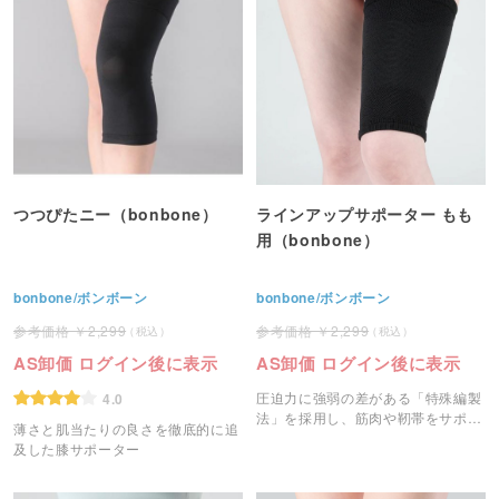
つつぴたニー（bonbone）
ラインアップサポーター もも
用（bonbone）
bonbone/ボンボーン
bonbone/ボンボーン
2,299
2,299
AS卸価 ログイン後に表示
AS卸価 ログイン後に表示
圧迫力に強弱の差がある「特殊編製
4.0
法」を採用し、筋肉や靭帯をサポー
薄さと肌当たりの良さを徹底的に追
トします。
及した膝サポーター