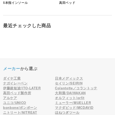
5本指インソール
高田ベッド
最近チェックした商品
メーカー
から選ぶ
ダイヤ工業
日本メディックス
ナガイレーベン
セイリン/SEIRIN
伊藤超短波/ITO-LATER
Colantotte／コラントッテ
高田ベッド製作所
大和漢/DAIWAKAN
アルケア
オルフィット/orfit
ユニコ/UNICO
ミューラー/MUELLER
bonbone/ボンボーン
マクダビッド/MCDAVID
ニトリート/NITREAT
ほねつぎツール