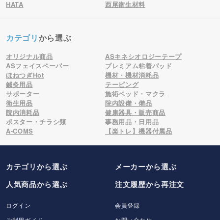
HATA
西尾衛生材料
カテゴリ
から選ぶ
オリジナル商品
ASキネシオロジーテープ
ASフェイスペーパー
プレミアム粘着パッド
ほねつぎHot
機材・機材消耗品
鍼灸用品
テーピング
サポーター
施術ベッド・マクラ
衛生用品
院内設備・備品
院内消耗品
健康器具・販売商品
ポスター・チラシ類
事務用品・日用品
A-COMS
【楽トレ】機器付属品
カテゴリから選ぶ
メーカー
から選ぶ
人気商品から選ぶ
注文履歴から再注文
ログイン
会員登録
ご利用ガイド
お問い合わせ