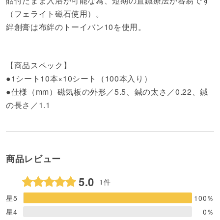
貼付たまま入浴が可能な為、短期の置鍼療法が容易です
（フェライト磁石使用）。
絆創膏は布絆のトーイバン10を使用。
【商品スペック】
●1シート10本×10シート（100本入り）
●仕様（mm）磁気板の外形／5.5、鍼の太さ／0.22、鍼
の長さ／1.1
商品レビュー
5.0
1件
星5
100
％
星4
0
％