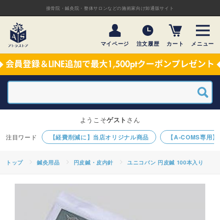
接骨院・鍼灸院・整体サロンなどの施術家向け卸通販サイト
マイページ
注文履歴
カート
メニュー
ようこそ
ゲスト
さん
【経費削減に】当店オリジナル商品
【A-COMS専用
トップ
鍼灸用品
円皮鍼・皮内針
ユニコバン 円皮鍼 100本入り