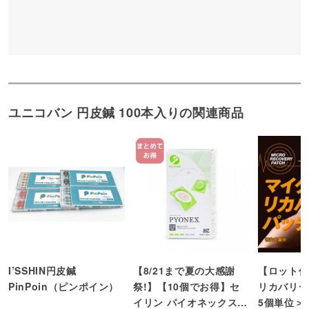
ユニコバン 円皮鍼 100本入りの関連商品
I’SSHIN円皮鍼
【8/21まで夏の大感謝
【ロット仕
PinPoin（ピンポイン）
祭!】【10個でお得】セ
リカバリー
イリン パイオネックス
5個単位＞