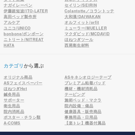
ナガイレーベン
セイリン/SEIRIN
伊藤超短波/ITO-LATER
Colantotte／コラントッテ
高田ベッド製作所
大和漢/DAIWAKAN
アルケア
オルフィット/orfit
ユニコ/UNICO
ミューラー/MUELLER
bonbone/ボンボーン
マクダビッド/MCDAVID
ニトリート/NITREAT
ほねつぎツール
HATA
西尾衛生材料
カテゴリ
から選ぶ
オリジナル商品
ASキネシオロジーテープ
ASフェイスペーパー
プレミアム粘着パッド
ほねつぎHot
機材・機材消耗品
鍼灸用品
テーピング
サポーター
施術ベッド・マクラ
衛生用品
院内設備・備品
院内消耗品
健康器具・販売商品
ポスター・チラシ類
事務用品・日用品
A-COMS
【楽トレ】機器付属品