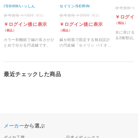
円皮鍼 100本入り
I'SSHIN/いっしん
セイリン/SEIRIN
1320
2530
ログイ
ログイン後に表示
ログイン後に表示
水に溶ける
る2種類以上
カラー剥離紙で鍼の長さがひ
鍼を樹脂で固定する独自設計
利用し、独
とめで分かる円皮鍼です。
の円皮鍼「セイリン パイオネ
マイクロカ
ックス」です。
るマイクロ
です。
最近チェックした商品
メーカー
から選ぶ
ダイヤ工業
日本メディックス