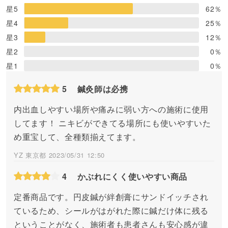
星5
62
％
星4
25
％
星3
12
％
星2
0
％
星1
0
％
5
鍼灸師は必携
内出血しやすい場所や痛みに弱い方への施術に使用
してます！ ニキビができてる場所にも使いやすいた
め重宝して、全種類揃えてます。
YZ 東京都 2023/05/31 12:50
4
かぶれにくく使いやすい商品
定番商品です。円皮鍼が絆創膏にサンドイッチされ
ているため、シールがはがれた際に鍼だけ体に残る
ということがなく、施術者も患者さんも安心感が違