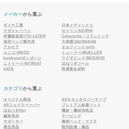
種類が色々あり、用途によって使い分けが出来るの
で良い。患者さんに不安なく使えるのが良い
メーカー
から選ぶ
ケルン 神奈川県 2022/07/18 23:26
ダイヤ工業
日本メディックス
ナガイレーベン
セイリン/SEIRIN
伊藤超短波/ITO-LATER
Colantotte／コラントッテ
5
肌にも優しい
高田ベッド製作所
大和漢/DAIWAKAN
アルケア
オルフィット/orfit
アトピーの患者さんにも使っていますが、かぶれ
ユニコ/UNICO
ミューラー/MUELLER
ず、 またお手軽に使えるから、鍼に抵抗のある患者
bonbone/ボンボーン
マクダビッド/MCDAVID
ニトリート/NITREAT
ほねつぎツール
さんにも好評です。
HATA
西尾衛生材料
てつ 大阪府 2022/07/11 12:18
カテゴリ
から選ぶ
4
いつも使わせていただいています
オリジナル商品
ASキネシオロジーテープ
手軽に使えて患者さんにもセルフケアにも重宝して
ASフェイスペーパー
プレミアム粘着パッド
ほねつぎHot
機材・機材消耗品
おります。 シールの粘着性があり、外れにくく使い
鍼灸用品
テーピング
やすいです。
サポーター
施術ベッド・マクラ
衛生用品
院内設備・備品