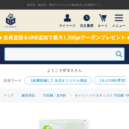
接骨院・鍼灸院・整体サロンなどの施術家向け卸通販サイト
マイページ
注文履歴
カート
メニュー
ようこそ
ゲスト
さん
【経費削減に】当店オリジナル商品
【A-COMS専用
トップ
鍼灸用品
円皮鍼・皮内針
セイリン パイオネックス 円皮鍼 1