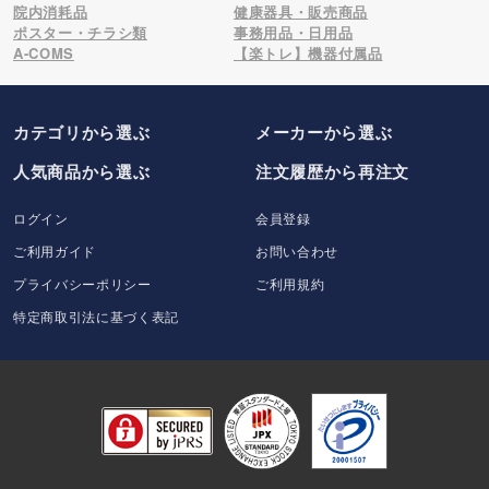
ま 神奈川県 2022/07/08 12:14
院内消耗品
健康器具・販売商品
ポスター・チラシ類
事務用品・日用品
A-COMS
【楽トレ】機器付属品
4
使いやすいです
個別包装が半端なく丁寧なので、清潔感が高く感染
カテゴリから選ぶ
メーカー
から選ぶ
を気にする患者には安心してもらると思います。た
だ、商品が高めの設定なので当然と言えば当然です
人気商品から選ぶ
注文履歴から再注文
が。
ログイン
会員登録
らりらり 大阪府 2022/02/24 20:00
ご利用ガイド
お問い合わせ
プライバシーポリシー
ご利用規約
5
具合がいい
特定商取引法に基づく表記
鍼が苦手な方でもシール状になっているので安心し
て使えています。
ホガリスウェット 長野県 2022/02/15 16:06
5
お気に入り