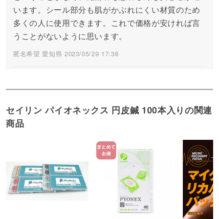
います。シール部分も肌がかぶれにくい材質のため
多くの人に使用できます。これで価格が安ければ言
うことがないように思います。
匿名希望 愛知県 2023/05/29 17:38
4
ハイクオリティなセイリン製
セイリンの鍼は安定して使いやすいです。長時間貼
セイリン パイオネックス 円皮鍼 100本入りの関連
っていてもしっかりと馴染む感じがあります。丸い
商品
シールなので剥がれづらいのもグッド。ただ、他社
製品にくらべやはり高価ですね。
さとう 東京都 2023/05/16 15:43
4
使いやすい
粘着力がいいので、はがれにくく使いやすい。色分