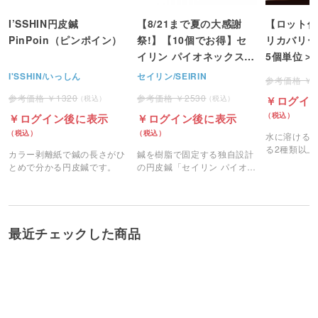
けされているのでよい。
I’SSHIN円皮鍼
【8/21まで夏の大感謝
【ロット仕
エヌ 京都府 2023/04/28 14:19
PinPoin（ピンポイン）
祭!】【10個でお得】セ
リカバリー
イリン パイオネックス
5個単位＞
4
万能です！
円皮鍼 100本入り
I'SSHIN/いっしん
セイリン/SEIRIN
ツボや経絡だけでなく、筋肉・筋膜にも効果的にア
1320
2530
ログイ
プローチできるので、とても助かります。
ログイン後に表示
ログイン後に表示
水に溶ける
jun 福岡県 2023/04/28 13:50
る2種類以上
カラー剥離紙で鍼の長さがひ
鍼を樹脂で固定する独自設計
利用し、独
とめで分かる円皮鍼です。
の円皮鍼「セイリン パイオネ
マイクロカ
ックス」です。
5
使いやすい
るマイクロ
です。
剥がれにくいので、患者様のセルフケアようにしっ
かり使えてます。
最近チェックした商品
ミント 広島県 2022/07/24 20:27
5
使いやすい