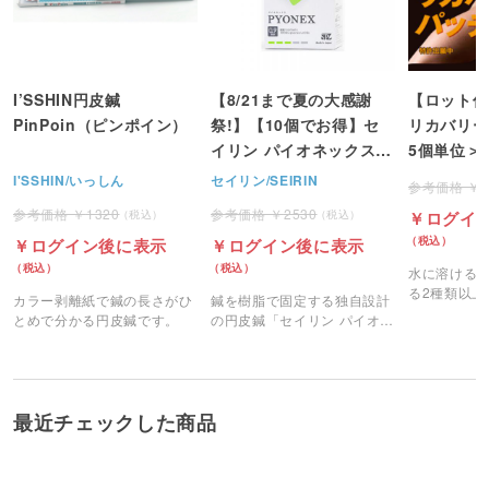
I’SSHIN円皮鍼
【8/21まで夏の大感謝
【ロット仕
PinPoin（ピンポイン）
祭!】【10個でお得】セ
リカバリー
イリン パイオネックス
5個単位＞
円皮鍼 100本入り
I'SSHIN/いっしん
セイリン/SEIRIN
1320
2530
ログイ
ログイン後に表示
ログイン後に表示
水に溶ける
る2種類以上
カラー剥離紙で鍼の長さがひ
鍼を樹脂で固定する独自設計
利用し、独
とめで分かる円皮鍼です。
の円皮鍼「セイリン パイオネ
マイクロカ
ックス」です。
るマイクロ
です。
最近チェックした商品