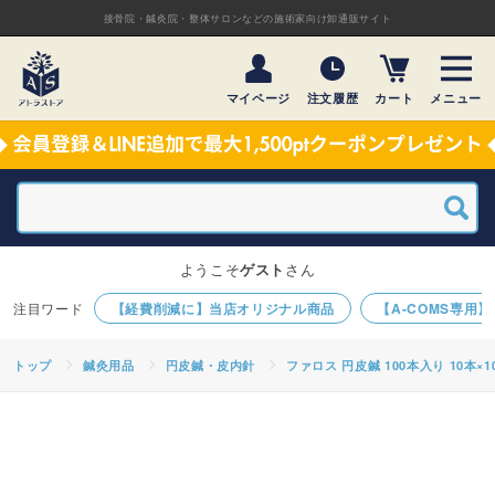
接骨院・鍼灸院・整体サロンなどの施術家向け卸通販サイト
マイページ
注文履歴
カート
メニュー
ようこそ
ゲスト
さん
【経費削減に】当店オリジナル商品
【A-COMS専用
トップ
鍼灸用品
円皮鍼・皮内針
ファロス 円皮鍼 100本入り 10本×1