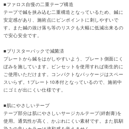
■ファロス自慢の二重テープ構造
テープで鍼を挟み込む二重構造となっているため、鍼に
安定感があり、施術点にピンポイントに刺しやすいで
す。また鍼の抜け落ち等のリスクも大幅に低減出来るの
で安心安全です。
■ブリスターパックで減菌済
プレートから鍼をはがしやすいよう、プレート側面にく
ぼみを施しています。ピンセットを使用すれば衛生的に
ご使用いただけます。コンパクトなパッケージはスペー
スいらず。1プレート10本付となっているので、施術中
にゴミが出にくい仕様です。
■肌にやさしいテープ
テープ部分は肌にやさしいサージカルテープ(絆創膏)を
使用。通気性が高く、かぶれにくい素材です。また肌馴
染みの良いカラーは違和感を覚えません。