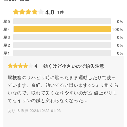
4.0
1件
星5
0
％
星4
100
％
星3
0
％
星2
0
％
星1
0
％
4
効くけど小さいので紛失注意
脳梗塞のリハビリ時に貼ったまま運動したりで使っ
ています。奇経。効いてると思います○ 5ミリ角くら
いなので、取れて失くなりやすいのが△ 値上がりし
てセイリンの鍼と変わらなくなった…
あり 大阪府 2024/10/22 01:23