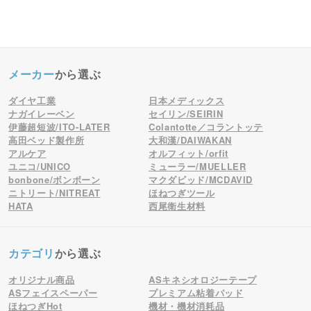
メーカー
から選ぶ
ダイヤ工業
日本メディックス
ナガイレーベン
セイリン/SEIRIN
伊藤超短波/ITO-LATER
Colantotte／コラントッテ
高田ベッド製作所
大和漢/DAIWAKAN
アルケア
オルフィット/orfit
ユニコ/UNICO
ミューラー/MUELLER
bonbone/ボンボーン
マクダビッド/MCDAVID
ニトリート/NITREAT
ほねつぎツール
HATA
西尾衛生材料
カテゴリ
から選ぶ
オリジナル商品
ASキネシオロジーテープ
ASフェイスペーパー
プレミアム粘着パッド
ほねつぎHot
機材・機材消耗品