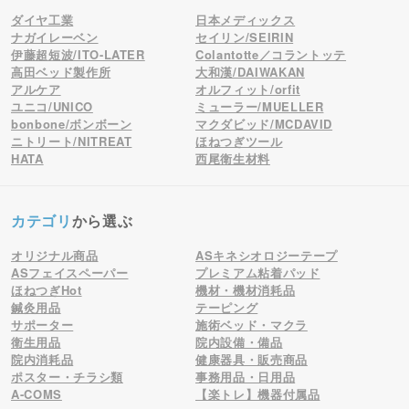
ダイヤ工業
日本メディックス
ナガイレーベン
セイリン/SEIRIN
伊藤超短波/ITO-LATER
Colantotte／コラントッテ
高田ベッド製作所
大和漢/DAIWAKAN
アルケア
オルフィット/orfit
ユニコ/UNICO
ミューラー/MUELLER
bonbone/ボンボーン
マクダビッド/MCDAVID
ニトリート/NITREAT
ほねつぎツール
HATA
西尾衛生材料
カテゴリ
から選ぶ
オリジナル商品
ASキネシオロジーテープ
ASフェイスペーパー
プレミアム粘着パッド
ほねつぎHot
機材・機材消耗品
鍼灸用品
テーピング
サポーター
施術ベッド・マクラ
衛生用品
院内設備・備品
院内消耗品
健康器具・販売商品
ポスター・チラシ類
事務用品・日用品
A-COMS
【楽トレ】機器付属品