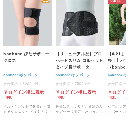
bonbone ぴたサポニー
【リニューアル品】プロ
【8/21ま
クロス
ハードスリム コルセット
祭！】バリ
タイプ腰サポーター
（bonbo
bonbone/ボンボーン
bonbone/ボンボーン
bonbone
5203
7502
ログイン後に表示
ログイン後に表示
ログイ
ベルトとパッドで膝裏から支
腹部はスッキリと、背部のみ
ダブルギア
えるクロスタイプの膝サポー
をガッチリ固定したい方にお
サポート力
ター。
すすめのサポーターです。
ツイストが
に生まれ変