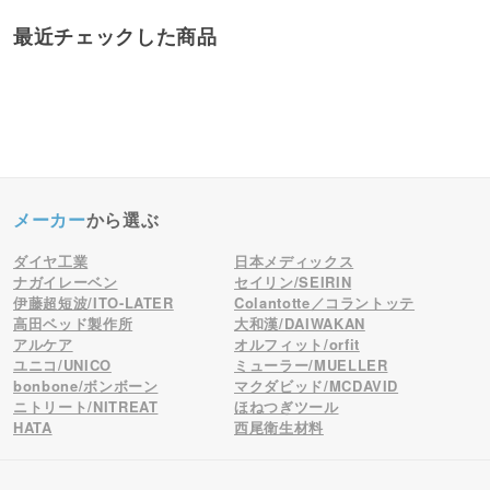
最近チェックした商品
メーカー
から選ぶ
ダイヤ工業
日本メディックス
ナガイレーベン
セイリン/SEIRIN
伊藤超短波/ITO-LATER
Colantotte／コラントッテ
高田ベッド製作所
大和漢/DAIWAKAN
アルケア
オルフィット/orfit
ユニコ/UNICO
ミューラー/MUELLER
bonbone/ボンボーン
マクダビッド/MCDAVID
ニトリート/NITREAT
ほねつぎツール
HATA
西尾衛生材料