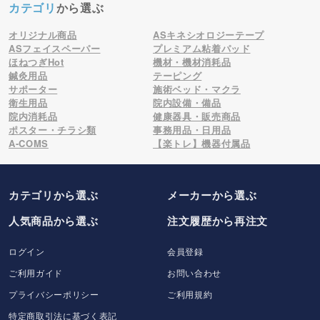
カテゴリ
から選ぶ
オリジナル商品
ASキネシオロジーテープ
ASフェイスペーパー
プレミアム粘着パッド
ほねつぎHot
機材・機材消耗品
鍼灸用品
テーピング
サポーター
施術ベッド・マクラ
衛生用品
院内設備・備品
院内消耗品
健康器具・販売商品
ポスター・チラシ類
事務用品・日用品
A-COMS
【楽トレ】機器付属品
カテゴリから選ぶ
メーカー
から選ぶ
人気商品から選ぶ
注文履歴から再注文
ログイン
会員登録
ご利用ガイド
お問い合わせ
プライバシーポリシー
ご利用規約
特定商取引法に基づく表記