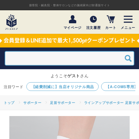
接骨院・鍼灸院・整体サロンなどの施術家向け卸通販サイト
マイページ
注文履歴
カート
メニュー
ようこそ
ゲスト
さん
【経費削減に】当店オリジナル商品
【A-COMS専用
トップ
サポーター
足首サポーター
ラインアップサポーター 足首サポー