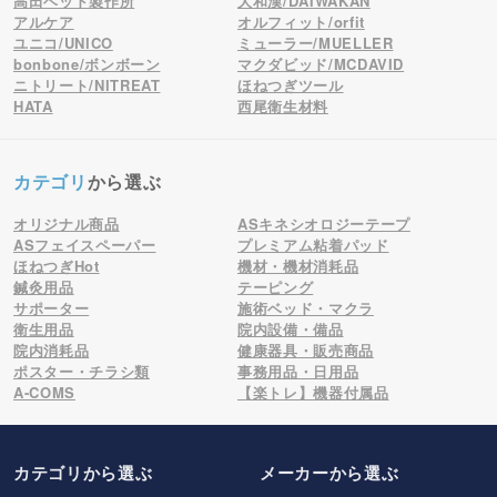
高田ベッド製作所
大和漢/DAIWAKAN
アルケア
オルフィット/orfit
ユニコ/UNICO
ミューラー/MUELLER
bonbone/ボンボーン
マクダビッド/MCDAVID
ニトリート/NITREAT
ほねつぎツール
HATA
西尾衛生材料
カテゴリ
から選ぶ
オリジナル商品
ASキネシオロジーテープ
ASフェイスペーパー
プレミアム粘着パッド
ほねつぎHot
機材・機材消耗品
鍼灸用品
テーピング
サポーター
施術ベッド・マクラ
衛生用品
院内設備・備品
院内消耗品
健康器具・販売商品
ポスター・チラシ類
事務用品・日用品
A-COMS
【楽トレ】機器付属品
カテゴリから選ぶ
メーカー
から選ぶ