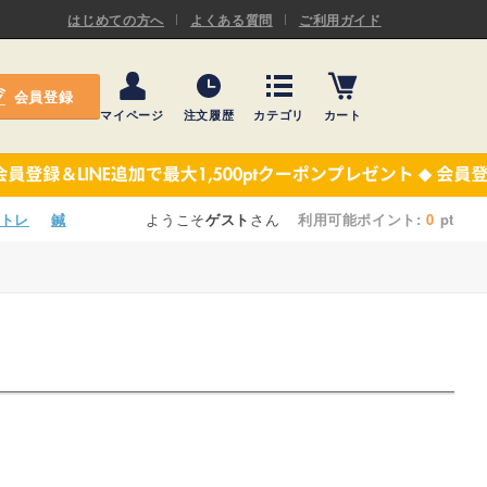
ASキネシオロジーテープ
はじめての方へ
よくある質問
ご利用ガイド
ー
プレミアム粘着パッド
会員登録
機材・機材消耗品
マイページ
注文履歴
カテゴリ
カート
テーピング
ASキネシオロジーテープ
施術ベッド・マクラ
ー
プレミアム粘着パッド
トレ
鍼
ようこそ
ゲスト
さん
利用可能ポイント:
0
pt
院内設備・備品
機材・機材消耗品
健康器具・販売商品
テーピング
事務用品・日用品
施術ベッド・マクラ
【楽トレ】機器付属品
院内設備・備品
健康器具・販売商品