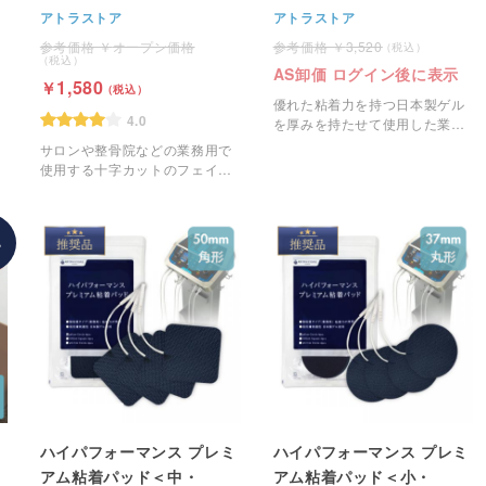
着パッド＜中・50mm角型
アトラストア
アトラストア
＞ 4枚1組
オープン価格
3,520
AS卸価 ログイン後に表示
1,580
優れた粘着力を持つ日本製ゲル
4.0
を厚みを持たせて使用した業務
用のEMS粘着パッドです。
サロンや整骨院などの業務用で
使用する十字カットのフェイス
ペーパーです。
%
ハイパフォーマンス プレミ
ハイパフォーマンス プレミ
アム粘着パッド＜中・
アム粘着パッド＜小・