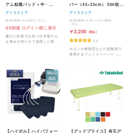
アム粘着パッド＜中・
パー（43×33cm） 500枚
50mm角型＞ 4枚1組
ブルー
アトラストア
アトラストア
3,520
オープン価格
AS卸価 ログイン後に表示
2,200
優れた粘着力を持つ日本製ゲル
5.0
を厚みを持たせて使用した業務
用の粘着パッドです。
サロンや整骨院などの業務用で
使用するフェイスペーパー（ピ
ローシート）です。
【ハイボル】ハイパフォー
【グッドプライス】有孔デ