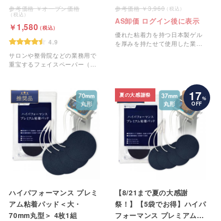
＞ 4枚1組
オープン価格
3,960
AS卸価 ログイン後に表示
1,580
優れた粘着力を持つ日本製ゲル
4.9
を厚みを持たせて使用した業務
用のEMS粘着パッドです。
サロンや整骨院などの業務用で
重宝するフェイスペーパー（ピ
ローシート）です。
17
夏の大感謝祭
%
OFF
ハイパフォーマンス プレミ
【8/21まで夏の大感謝
アム粘着パッド＜大・
祭！】【5袋でお得】ハイパ
70mm丸型＞ 4枚1組
フォーマンス プレミアム粘