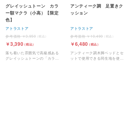
グレイッシュトーン カラ
アンティーク調 足置きク
ー額マクラ（小高）【限定
ッション
色】
アトラストア
アトラストア
3,950
10,490
3,390
6,480
落ち着いた雰囲気で高級感ある
アンティーク調木脚ベッドとセ
グレイッシュトーンの「カラー
ットで使用できる同生地を使っ
額マクラ（小高）」です。
た足置きクッションです。