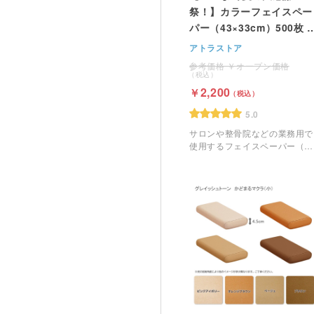
祭！】カラーフェイスペー
パー（43×33cm）500枚 
スカット
アトラストア
オープン価格
2,200
5.0
サロンや整骨院などの業務用で
使用するフェイスペーパー（ピ
ローシート）です。