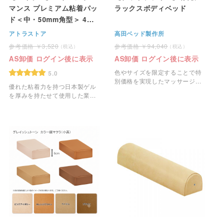
マンス プレミアム粘着パッ
ラックスボディベッド
ド＜中・50mm角型＞ 4枚1
組
アトラストア
高田ベッド製作所
3,520
94,040
AS卸価 ログイン後に表示
AS卸価 ログイン後に表示
色やサイズを限定することで特
5.0
別価格を実現したマッサージベ
優れた粘着力を持つ日本製ゲル
ッドです。
を厚みを持たせて使用した業務
用の粘着パッドです。