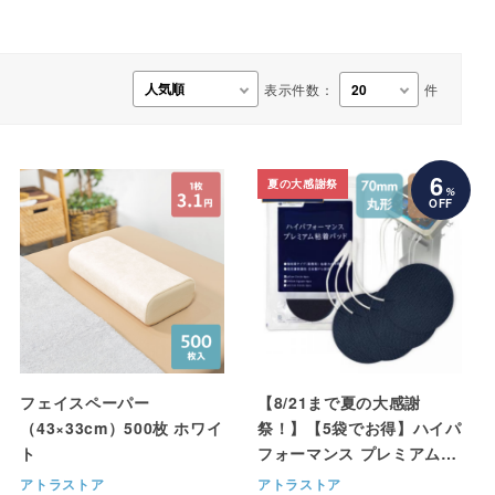
事務用品・日用品
【楽トレ】機器付属品
表示件数：
件
6
夏の大感謝祭
%
OFF
フェイスペーパー
【8/21まで夏の大感謝
（43×33cm）500枚 ホワイ
祭！】【5袋でお得】ハイパ
ト
フォーマンス プレミアム粘
着パッド＜大・70mm丸型
アトラストア
アトラストア