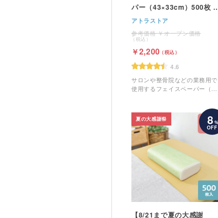
パー（43×33cm）500枚 
ラウン
アトラストア
オープン価格
2,200
4.6
サロンや整骨院などの業務用で
使用するフェイスペーパー（ピ
ローシート）です。
8
夏の大感謝祭
OFF
【8/21まで夏の大感謝