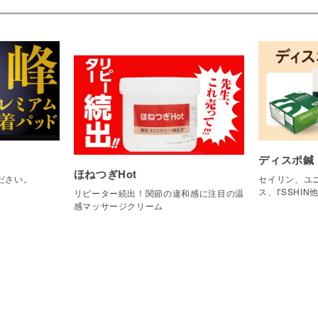
ディスポ鍼
ほねつぎHot
ださい。
セイリン、ユニ
ス、I'SSHIN
リピーター続出！関節の違和感に注目の温
感マッサージクリーム