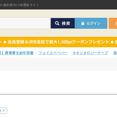
オリジナル商品
の施術家向け卸通販サイト
ASフェイスペーパ
ログイン
ほねつぎHot
鍼灸用品
オリジナル商品
サポーター
ASフェイスペーパ
専用】療養費支給申請書
フェイスペーパー
キネシオロジーテープ
楽
衛生用品
ほねつぎHot
院内消耗品
鍼灸用品
ポスター・チラシ類
サポーター
A-COMS
衛生用品
アウトレット
院内消耗品
トア