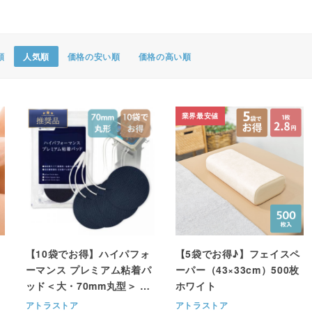
ポスター・チラシ類
A-COMS
順
人気順
価格の安い順
価格の高い順
アウトレット
業界最安値
【10袋でお得】ハイパフォ
【5袋でお得♪】フェイスペ
ーマンス プレミアム粘着パ
ーパー（43×33cm）500枚
ッド＜大・70mm丸型＞ 4
ホワイト
枚1組
アトラストア
アトラストア