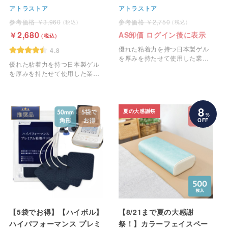
着パッド＜小・37mm丸型
アトラストア
アトラストア
＞ 4枚1組
3,960
2,750
2,680
AS卸価 ログイン後に表示
優れた粘着力を持つ日本製ゲル
4.8
を厚みを持たせて使用した業務
優れた粘着力を持つ日本製ゲル
用のEMS粘着パッドです。
を厚みを持たせて使用した業務
用のEMS粘着パッドです。
8
夏の大感謝祭
%
OFF
【5袋でお得】【ハイボル】
【8/21まで夏の大感謝
ハイパフォーマンス プレミ
祭！】カラーフェイスペー