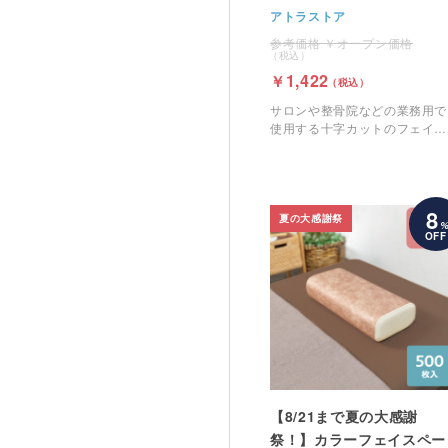
ト
アトラストア
オープン価格
1,422
サロンや整骨院などの業務用で
使用する十字カットのフェイス
ペーパーです。
8
夏の大感謝祭
OFF
【8/21まで夏の大感謝
祭！】カラーフェイスペー