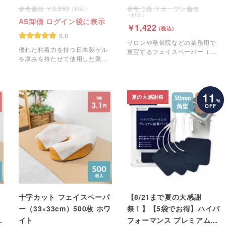
3,960
オープン価格
AS卸価 ログイン後に表示
1,422
5.0
サロンや整骨院などの業務用で
優れた粘着力を持つ日本製ゲル
重宝するフェイスペーパー（ピ
を厚みを持たせて使用した業務
ローシート）です。
用のEMS粘着パッドです。
11
夏の大感謝祭
%
OFF
ト
十字カット フェイスペーパ
【8/21まで夏の大感謝
ー（33×33cm）500枚 ホワ
祭！】【5袋でお得】ハイパ
イ
イト
フォーマンス プレミアム粘