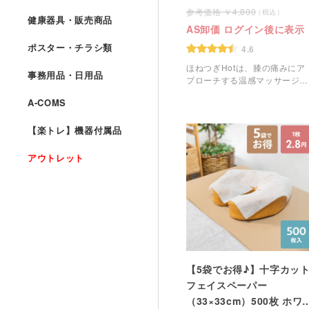
4,800
健康器具・販売商品
AS卸価 ログイン後に表示
ポスター・チラシ類
4.6
ほねつぎHotは、膝の痛みにア
事務用品・日用品
プローチする温感マッサージク
リームです。
A-COMS
【楽トレ】機器付属品
アウトレット
【5袋でお得♪】十字カッ
フェイスペーパー
（33×33cm）500枚 ホワ