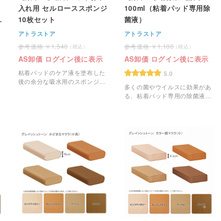
入れ用 セルローススポンジ
100ml（粘着パッド専用除
マ
10枚セット
菌液）
アトラストア
アトラストア
1,540
1,100
AS卸価 ログイン後に表示
AS卸価 ログイン後に表示
粘着パッドのケア液を塗布した
5.0
後の余分な吸水用のスポンジに
多くの菌やウイルスに効果があ
なります。
る、粘着パッド専用の除菌液で
す。