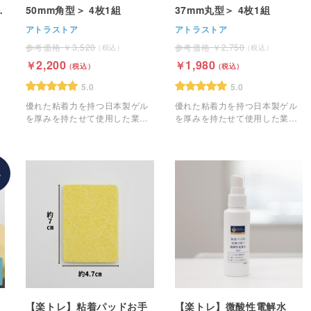
ブ
50mm角型＞ 4枚1組
37mm丸型＞ 4枚1組
アトラストア
アトラストア
3,520
2,750
2,200
1,980
5.0
5.0
優れた粘着力を持つ日本製ゲル
優れた粘着力を持つ日本製ゲル
を厚みを持たせて使用した業務
を厚みを持たせて使用した業務
用のEMS粘着パッドです。
用のEMS粘着パッドです。
%
【楽トレ】粘着パッドお手
【楽トレ】微酸性電解水