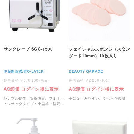
サンクレーブ SGC-1500
フェイシャルスポンジ（スタン
ダード10mm）10枚入り
伊藤超短波/ITO-LATER
BEAUTY GARAGE
376,200
2,200
AS卸価 ログイン後に表示
AS卸価 ログイン後に表示
シンプル操作・簡単設定。フルオー
手になじみやすい、やわらか素材
トマチックタイプの小型卓上型高圧
蒸気滅菌器。