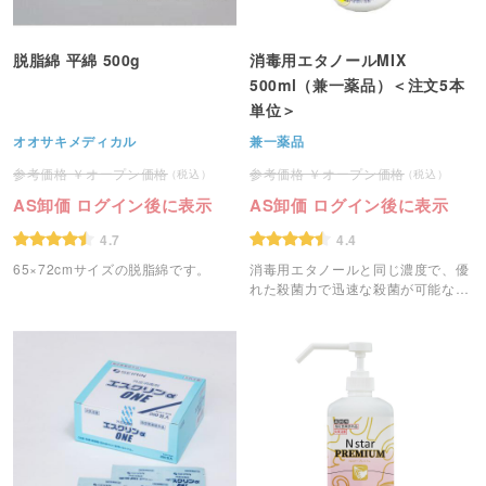
脱脂綿 平綿 500g
消毒用エタノールMIX
500ml（兼一薬品）＜注文5本
単位＞
オオサキメディカル
兼一薬品
オープン価格
オープン価格
AS卸価 ログイン後に表示
AS卸価 ログイン後に表示
4.7
4.4
65×72cmサイズの脱脂綿です。
消毒用エタノールと同じ濃度で、優
れた殺菌力で迅速な殺菌が可能な消
毒液です。