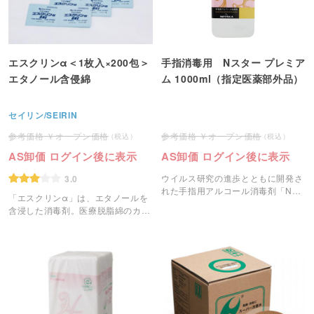
エスクリンα＜1枚入×200包＞
手指消毒用 Nスター プレミア
エタノール含侵綿
ム 1000ml（指定医薬部外品）
セイリン/SEIRIN
オープン価格
オープン価格
AS卸価 ログイン後に表示
AS卸価 ログイン後に表示
ウイルス研究の進歩とともに開発さ
3.0
れた手指用アルコール消毒剤「Nス
「エスクリンα」は、エタノールを
タープレミアム」です。
含浸した消毒剤。医療脱脂綿のカッ
トシートタイプ(4cm×4cm)。