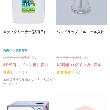
メディクリーナー(詰替用)
ハンドラップ アルコール入れ
高田ベッド製作所
15,730
2,310
AS卸価 ログイン後に表示
AS卸価 ログイン後に表示
2.3
4.0
医療器材等の除菌クリーナーの詰め
替え用です。