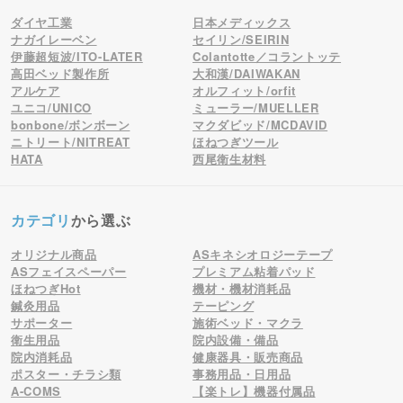
ダイヤ工業
日本メディックス
ナガイレーベン
セイリン/SEIRIN
伊藤超短波/ITO-LATER
Colantotte／コラントッテ
高田ベッド製作所
大和漢/DAIWAKAN
アルケア
オルフィット/orfit
ユニコ/UNICO
ミューラー/MUELLER
bonbone/ボンボーン
マクダビッド/MCDAVID
ニトリート/NITREAT
ほねつぎツール
HATA
西尾衛生材料
カテゴリ
から選ぶ
オリジナル商品
ASキネシオロジーテープ
ASフェイスペーパー
プレミアム粘着パッド
ほねつぎHot
機材・機材消耗品
鍼灸用品
テーピング
サポーター
施術ベッド・マクラ
衛生用品
院内設備・備品
院内消耗品
健康器具・販売商品
ポスター・チラシ類
事務用品・日用品
A-COMS
【楽トレ】機器付属品