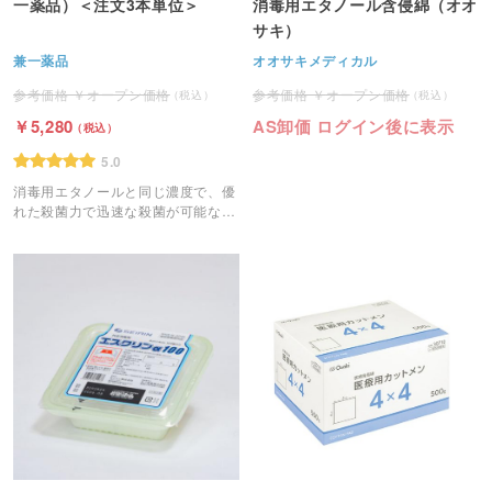
一薬品）＜注文3本単位＞
消毒用エタノール含侵綿（オオ
サキ）
兼一薬品
オオサキメディカル
オープン価格
オープン価格
5,280
AS卸価 ログイン後に表示
5.0
消毒用エタノールと同じ濃度で、優
れた殺菌力で迅速な殺菌が可能な消
毒液です。