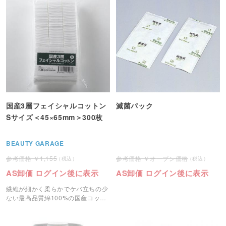
国産3層フェイシャルコットン
滅菌パック
Sサイズ＜45×65mm＞300枚
BEAUTY GARAGE
1,155
オープン価格
AS卸価 ログイン後に表示
AS卸価 ログイン後に表示
繊維が細かく柔らかでケバ立ちの少
ない最高品質綿100%の国産コット
ンです。