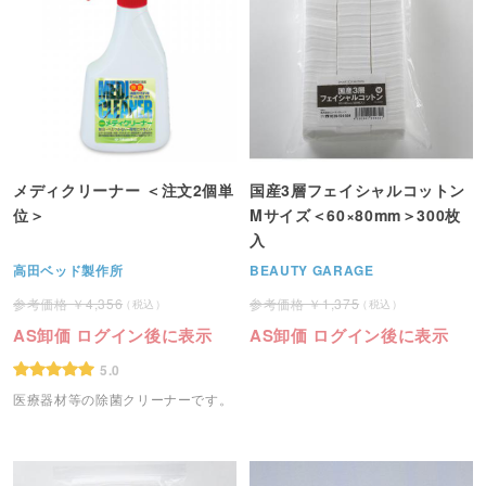
メディクリーナー ＜注文2個単
国産3層フェイシャルコットン
位＞
Mサイズ＜60×80mm＞300枚
入
高田ベッド製作所
BEAUTY GARAGE
4,356
1,375
AS卸価 ログイン後に表示
AS卸価 ログイン後に表示
5.0
医療器材等の除菌クリーナーです。