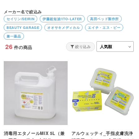
メーカー名で絞込み
セイリン/SEIRIN
伊藤超短波/ITO-LATER
高田ベッド製作所
BEAUTY GARAGE
オオサキメディカル
エイチ・エス・ピー
兼一薬品
26
絞り込み
件の商品
消毒用エタノールMIX 5L（兼
アルウェッティ_手指皮膚洗浄