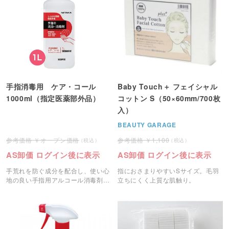
手指消毒用 ケア・コール
Baby Touch＋ フェイシャル
1000ml（指定医薬部外品）
コットン S（50×60mm/700枚
入）
BEAUTY GARAGE
オープン価格
1,100
AS卸価 ログイン後に表示
AS卸価 ログイン後に表示
手荒れを防ぐ成分を配合し、使い心
指におさまりやすいSサイズ。毛羽
地の良い手指用アルコール消毒剤
立ちにくく上質な肌触り。
「ケア・コール」です。