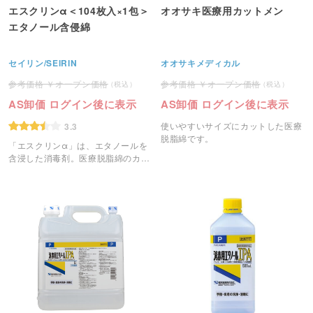
エスクリンα＜104枚入×1包＞
オオサキ医療用カットメン
エタノール含侵綿
セイリン/SEIRIN
オオサキメディカル
オープン価格
オープン価格
AS卸価 ログイン後に表示
AS卸価 ログイン後に表示
使いやすいサイズにカットした医療
3.3
脱脂綿です。
「エスクリンα」は、エタノールを
含浸した消毒剤。医療脱脂綿のカッ
トシートタイプ(4cm×4cm)。