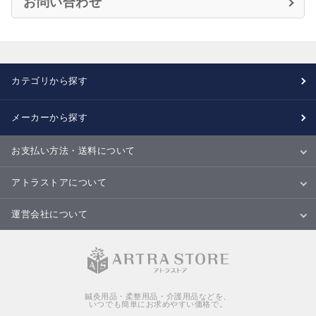
お問い合わせ
カテゴリから探す
メーカーから探す
お支払い方法・送料について
お支払い方法
送料について
配送・納期
キャンセル・返品・交換について
アトラストアについて
当サイトについて
ご利用規約
ご利用ガイド
Ｑ＆Ａ
商品のご提案について
運営会社について
会社概要
特定商取引法に基づく表記
個人情報の取扱いについて
鍼灸用品・柔整用品・介護用品などを、
いつでも簡単にお求めやすい価格で。